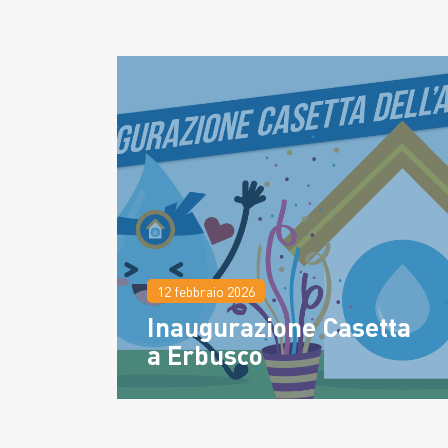
12 febbraio 2026
Inaugurazione Casetta
a Erbusco