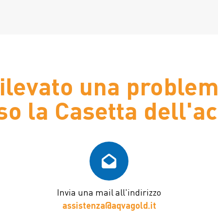
rilevato una problem
so la Casetta dell'a
Invia una mail all'indirizzo
assistenza@aqvagold.it