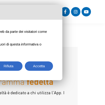
ISERVATA ENTI E COMUNI
 web da parte dei visitatori come
uori di questa informativa o
Rifiuta
Accetta
gramma
fedeltà
tà è dedicato a chi utilizza l'App. I