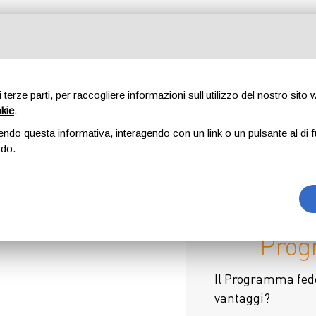
O
MAPPA
EVENTI E NEWS
PROMO
CONTATTI
AREA R
di terze parti, per raccogliere informazioni sull’utilizzo del nostro sito
okie
.
endo questa informativa, interagendo con un link o un pulsante al di f
odo.
Pro
Il Programma fedel
vantaggi?