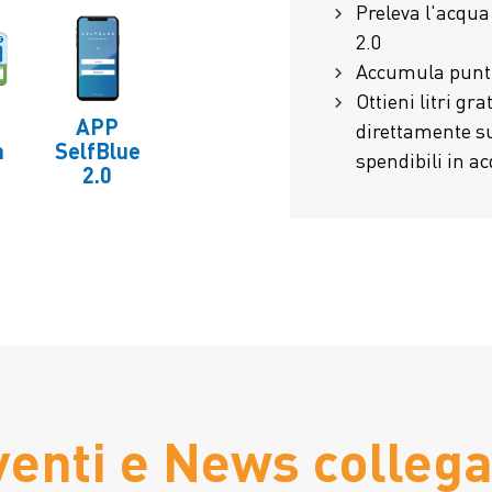
Preleva l'acqu
2.0
Accumula punt
Ottieni litri gr
APP
direttamente su
a
SelfBlue
spendibili in a
2.0
venti e News collega