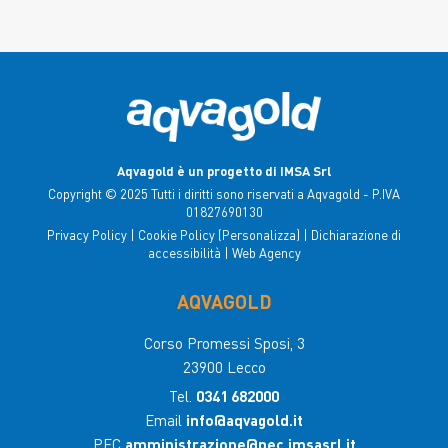
Cantello
Leggi
tutto
Aqvagold è un progetto di IMSA Srl
Copyright © 2025 Tutti i diritti sono riservati a Aqvagold - P.IVA
01827690130
Privacy Policy
|
Cookie Policy
(Personalizza)
|
Dichiarazione di
accessibilità
|
Web Agency
AQVAGOLD
Corso Promessi Sposi, 3
23900 Lecco
Tel.
0341 682000
30 marzo 2026
Email
info@aqvagold.it
Buona Pasqua!
PEC
amministrazione@pec.imsasrl.it