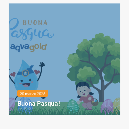
16.05 Inaugurazione Casetta
di Cucciago
Leggi
tutto
30 marzo 2026
Buona Pasqua!
02 aprile 2026
Inaugurazione Casetta