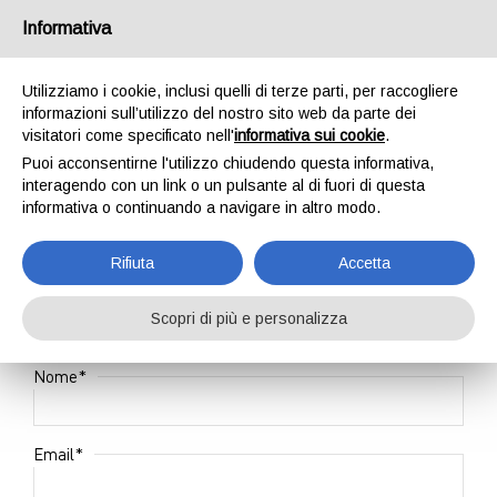
Informativa
Utilizziamo i cookie, inclusi quelli di terze parti, per raccogliere
informazioni sull’utilizzo del nostro sito web da parte dei
visitatori come specificato nell'
informativa sui cookie
.
Puoi acconsentirne l'utilizzo chiudendo questa informativa,
Vuoi conoscere il
interagendo con un link o un pulsante al di fuori di questa
informativa o continuando a navigare in altro modo.
progetto aqvagold
?
Rifiuta
Accetta
Compila il seguente form per ricevere
informazioni.
Scopri di più e personalizza
*
Nome
*
Email