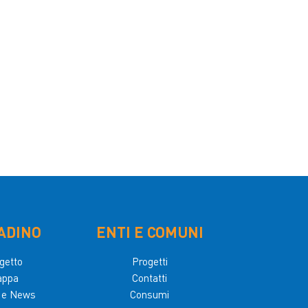
ADINO
ENTI E COMUNI
getto
Progetti
appa
Contatti
i e News
Consumi