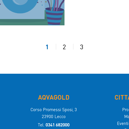
1
2
3
AQVAGOLD
CITT
Corso Promessi Sposi, 3
Pro
23900 Lecco
M
Event
Tel.
0341 682000