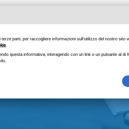
O
MAPPA
EVENTI E NEWS
PROMO
CONTATTI
AREA R
di terze parti, per raccogliere informazioni sull’utilizzo del nostro sito
okie
.
endo questa informativa, interagendo con un link o un pulsante al di f
odo.
Home
Eventi e News
Eventi e News