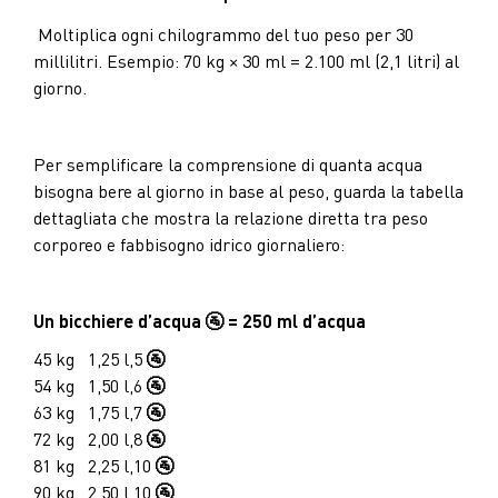
Moltiplica ogni chilogrammo del tuo peso per 30
millilitri. Esempio: 70 kg × 30 ml = 2.100 ml (2,1 litri) al
giorno.
Per semplificare la comprensione di quanta acqua
bisogna bere al giorno in base al peso, guarda la tabella
dettagliata che mostra la relazione diretta tra peso
corporeo e fabbisogno idrico giornaliero:
Un bicchiere d’acqua 🚰 = 250 ml d’acqua
45 kg
1,25 l,
5
🚰
54 kg
1,50 l,
6
🚰
63 kg
1,75 l,
7
🚰
72 kg
2,00 l,
8
🚰
81 kg
2,25 l,
10
🚰
90 kg
2,50 l,
10
🚰