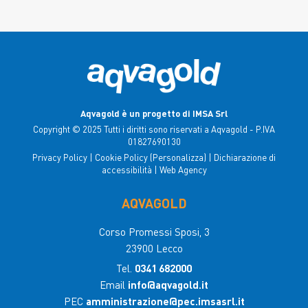
per idratarsi d’estate
Leggi
tutto
Aqvagold è un progetto di IMSA Srl
Copyright © 2025 Tutti i diritti sono riservati a Aqvagold - P.IVA
01827690130
Privacy Policy
|
Cookie Policy
(Personalizza)
|
Dichiarazione di
accessibilità
|
Web Agency
AQVAGOLD
Corso Promessi Sposi, 3
23900 Lecco
Tel.
0341 682000
03 luglio 2026
Email
info@aqvagold.it
Vetro o Plastica?
PEC
amministrazione@pec.imsasrl.it