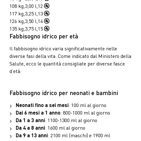
108 kg,
3,00 l,
12
🚰
117 kg,
3,25 l,
13
🚰
126 kg,
3,50 l,
14
🚰
135 kg,
3,75 l,
15
🚰
Fabbisogno idrico per età
Il fabbisogno idrico varia significativamente nelle
diverse fasi della vita. Come indicato dal
Ministero della
Salute
, ecco le quantità consigliate per diverse fasce
d’età:
Fabbisogno idrico per neonati e bambini
Neonati fino a sei mesi
: 100 ml al giorno
Dai 6 mesi a 1 anno
: 800-1000 ml al giorno
Da 1 a 3 anni
: 1100-1300 ml al giorno
Da 4 a 8 anni
: 1600 ml al giorno
Da 9 a 13 anni
: 2100 ml (maschi) e 1900 ml