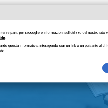
O
MAPPA
EVENTI E NEWS
PROMO
CONTATTI
AREA R
di terze parti, per raccogliere informazioni sull’utilizzo del nostro sito
okie
.
endo questa informativa, interagendo con un link o un pulsante al di f
odo.
Home
Eventi e News
Eventi e News