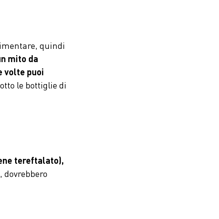
limentare, quindi
un mito da
e volte puoi
tto le bottiglie di
lene tereftalato),
e, dovrebbero