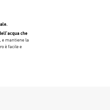
eale.
 dell’acqua che
à, e mantiene la
ro è facile e