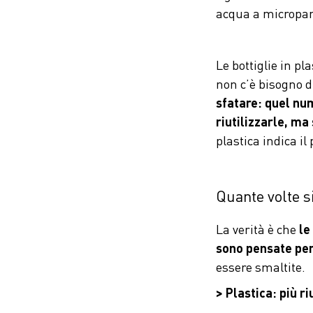
acqua a micropart
Le bottiglie in p
non c’è bisogno d
sfatare: quel num
riutilizzarle, ma
plastica indica il
Quante volte si
La verità è che
le
sono pensate per
essere smaltite.
> Plastica: più r